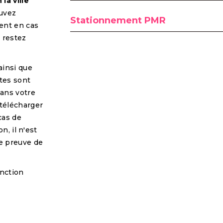
 la ville
ouvez
Stationnement PMR
ent en cas
s restez
ainsi que
tes sont
ans votre
 télécharger
cas de
n, il n'est
e preuve de
fonction