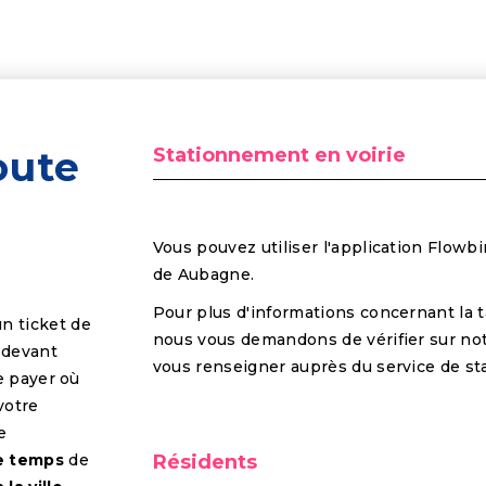
oute
Stationnement en voirie
Vous pouvez utiliser l'application Flowbir
de Aubagne.
Pour plus d'informations concernant la t
n ticket de
nous vous demandons de vérifier sur not
 devant
vous renseigner auprès du service de st
e payer où
votre
e
re temps
de
Résidents