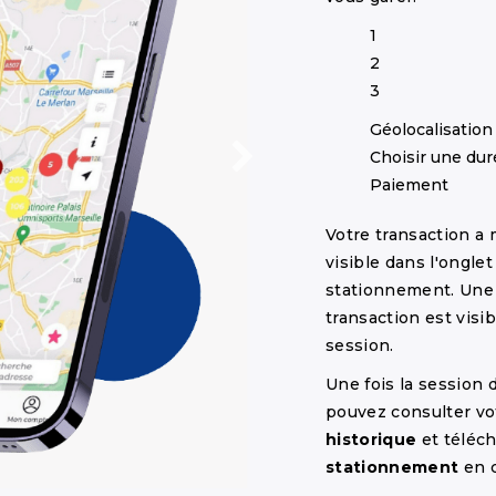
1
2
3
Géolocalisation
Choisir une dur
Paiement
Votre transaction a
visible dans l'ongle
stationnement. Un
transaction est visi
session.
Une fois la session
pouvez consulter vo
historique
et téléc
stationnement
en c