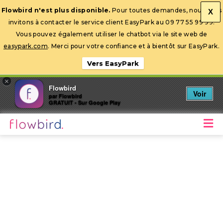
Flowbird n'est plus disponible.
Pour toutes demandes, nous vous
X
invitons à contacter le service client EasyPark au 09 77 55 99 99.
Ouvrir la barre d’outils
Vous pouvez également utiliser le chatbot via le site web de
easypark.com
. Merci pour votre confiance et à bientôt sur EasyPark.
Vers EasyPark
×
Flowbird
Voir
par Flowbird
GRATUIT - Sur Google Play
M
Stationnez mobile