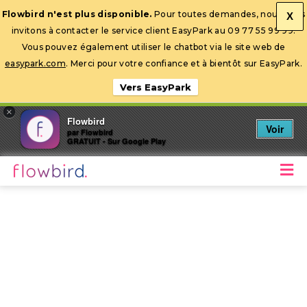
Flowbird n'est plus disponible.
Pour toutes demandes, nous vous
X
invitons à contacter le service client EasyPark au 09 77 55 99 99.
Ouvrir la barre d’outils
Vous pouvez également utiliser le chatbot via le site web de
easypark.com
. Merci pour votre confiance et à bientôt sur EasyPark.
Vers EasyPark
×
Flowbird
Voir
par Flowbird
GRATUIT - Sur Google Play
M
Stationnez mobile