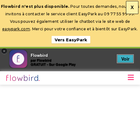
Flowbird n'est plus disponible.
Pour toutes demandes, nous vous
X
invitons à contacter le service client EasyPark au 09 77 55 99 99.
Ouvrir la barre d’outils
Vous pouvez également utiliser le chatbot via le site web de
easypark.com
. Merci pour votre confiance et à bientôt sur EasyPark.
Vers EasyPark
×
Flowbird
Voir
par Flowbird
GRATUIT - Sur Google Play
M
Stationnez mobile