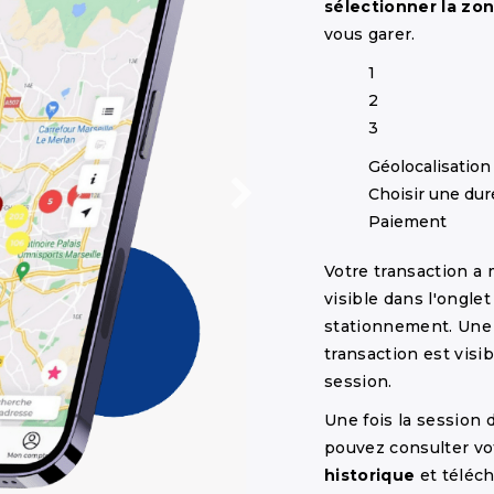
sélectionner la zo
vous garer.
1
2
3
Géolocalisation
Choisir une dur
Paiement
Votre transaction a
visible dans l'ongle
stationnement. Un
transaction est visi
session.
Une fois la session
pouvez consulter vo
historique
et téléc