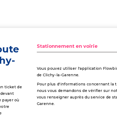
oute
Stationnement en voirie
chy-
Vous pouvez utiliser l'application Flowbir
de Clichy-la-Garenne.
Pour plus d'informations concernant la t
n ticket de
nous vous demandons de vérifier sur not
 devant
vous renseigner auprès du service de sta
e payer où
Garenne.
votre
e