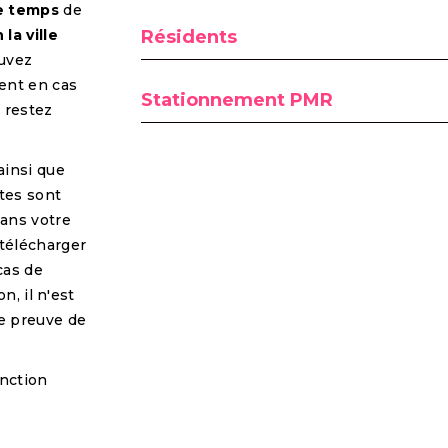
re temps
de
 la ville
Résidents
ouvez
ent en cas
Stationnement PMR
s restez
ainsi que
tes sont
ans votre
 télécharger
cas de
n, il n'est
e preuve de
fonction