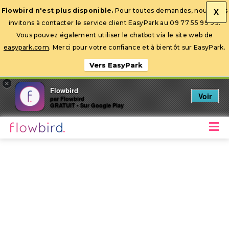
Flowbird n'est plus disponible.
Pour toutes demandes, nous vous
X
invitons à contacter le service client EasyPark au 09 77 55 99 99.
Ouvrir la barre d’outils
Vous pouvez également utiliser le chatbot via le site web de
easypark.com
. Merci pour votre confiance et à bientôt sur EasyPark.
Vers EasyPark
×
Flowbird
Voir
par Flowbird
GRATUIT - Sur Google Play
M
Stationnez mobile