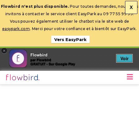
Flowbird n'est plus disponible.
Pour toutes demandes, nous vous
X
invitons à contacter le service client EasyPark au 09 77 55 99 99.
Ouvrir la barre d’outils
Vous pouvez également utiliser le chatbot via le site web de
easypark.com
. Merci pour votre confiance et à bientôt sur EasyPark.
Vers EasyPark
×
Flowbird
Voir
par Flowbird
GRATUIT - Sur Google Play
M
Stationnez mobile