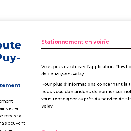
oute
Stationnement en voirie
Puy-
Vous pouvez utiliser l'application Flowbir
de Le Puy-en-Velay.
Pour plus d'informations concernant la t
ctement
nous vous demandons de vérifier sur not
vous renseigner auprès du service de st
nement
Velay.
ains et en
se rendre à
mais peuvent
uis leur