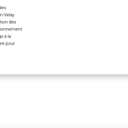
 des
en-Velay
tion des
tationnement
s à la
re pour