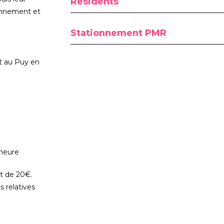
Résidents
ionnement et
Stationnement PMR
t au Puy en
 heure
t de 20€.
 relatives