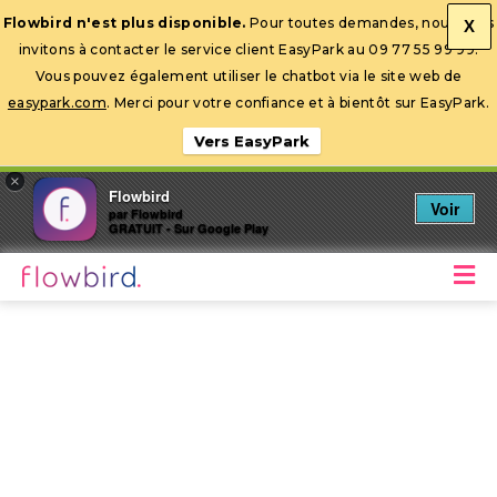
Flowbird n'est plus disponible.
Pour toutes demandes, nous vous
X
invitons à contacter le service client EasyPark au 09 77 55 99 99.
Ouvrir la barre d’outils
Vous pouvez également utiliser le chatbot via le site web de
easypark.com
. Merci pour votre confiance et à bientôt sur EasyPark.
Vers EasyPark
×
Flowbird
Voir
par Flowbird
GRATUIT - Sur Google Play
M
Stationnez mobile