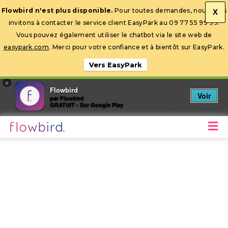
Flowbird n'est plus disponible.
Pour toutes demandes, nous vous
X
invitons à contacter le service client EasyPark au 09 77 55 99 99.
Ouvrir la barre d’outils
Vous pouvez également utiliser le chatbot via le site web de
easypark.com
. Merci pour votre confiance et à bientôt sur EasyPark.
Vers EasyPark
×
Flowbird
Voir
par Flowbird
GRATUIT - Sur Google Play
M
Stationnez mobile