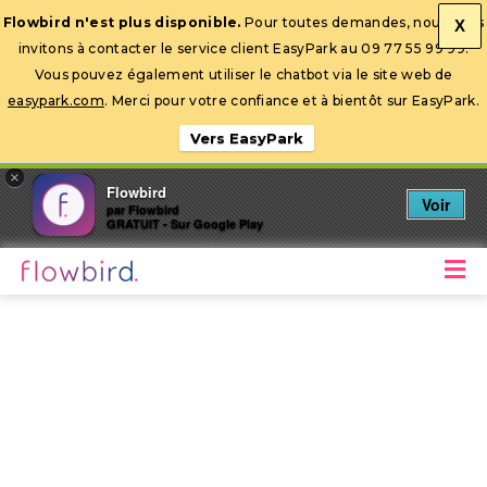
Flowbird n'est plus disponible.
Pour toutes demandes, nous vous
X
invitons à contacter le service client EasyPark au 09 77 55 99 99.
Ouvrir la barre d’outils
Vous pouvez également utiliser le chatbot via le site web de
easypark.com
. Merci pour votre confiance et à bientôt sur EasyPark.
Vers EasyPark
×
Flowbird
Voir
par Flowbird
GRATUIT - Sur Google Play
M
Stationnez mobile