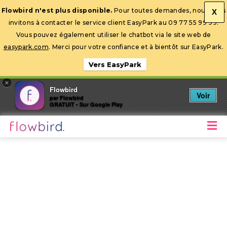
Flowbird n'est plus disponible.
Pour toutes demandes, nous vous
X
invitons à contacter le service client EasyPark au 09 77 55 99 99.
Ouvrir la barre d’outils
Vous pouvez également utiliser le chatbot via le site web de
easypark.com
. Merci pour votre confiance et à bientôt sur EasyPark.
Vers EasyPark
×
Flowbird
Voir
par Flowbird
GRATUIT - Sur Google Play
M
Stationnez mobile