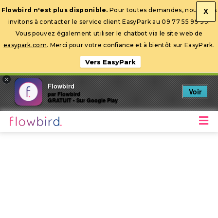
Flowbird n'est plus disponible.
Pour toutes demandes, nous vous
X
invitons à contacter le service client EasyPark au 09 77 55 99 99.
Ouvrir la barre d’outils
Vous pouvez également utiliser le chatbot via le site web de
easypark.com
. Merci pour votre confiance et à bientôt sur EasyPark.
Vers EasyPark
×
Flowbird
Voir
par Flowbird
GRATUIT - Sur Google Play
M
Stationnez mobile