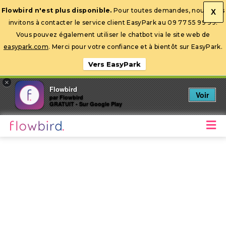
Flowbird n'est plus disponible.
Pour toutes demandes, nous vous
X
invitons à contacter le service client EasyPark au 09 77 55 99 99.
Ouvrir la barre d’outils
Vous pouvez également utiliser le chatbot via le site web de
easypark.com
. Merci pour votre confiance et à bientôt sur EasyPark.
Vers EasyPark
×
Flowbird
Voir
par Flowbird
GRATUIT - Sur Google Play
M
Stationnez mobile