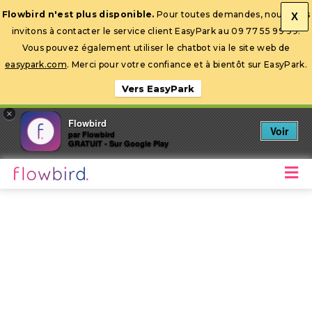
Flowbird n'est plus disponible.
Pour toutes demandes, nous vous
X
invitons à contacter le service client EasyPark au 09 77 55 99 99.
Ouvrir la barre d’outils
Vous pouvez également utiliser le chatbot via le site web de
easypark.com
. Merci pour votre confiance et à bientôt sur EasyPark.
Vers EasyPark
×
Flowbird
Voir
par Flowbird
GRATUIT - Sur Google Play
M
Stationnez mobile