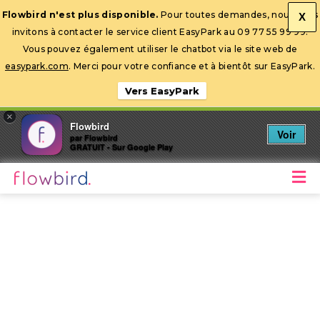
Flowbird n'est plus disponible.
Pour toutes demandes, nous vous
X
invitons à contacter le service client EasyPark au 09 77 55 99 99.
Ouvrir la barre d’outils
Vous pouvez également utiliser le chatbot via le site web de
easypark.com
. Merci pour votre confiance et à bientôt sur EasyPark.
Vers EasyPark
×
Flowbird
Voir
par Flowbird
GRATUIT - Sur Google Play
M
Stationnez mobile