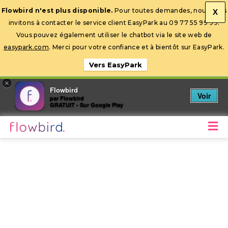
Flowbird n'est plus disponible.
Pour toutes demandes, nous vous
X
invitons à contacter le service client EasyPark au 09 77 55 99 99.
Ouvrir la barre d’outils
Vous pouvez également utiliser le chatbot via le site web de
easypark.com
. Merci pour votre confiance et à bientôt sur EasyPark.
Vers EasyPark
×
Flowbird
Voir
par Flowbird
GRATUIT - Sur Google Play
M
Stationnez mobile