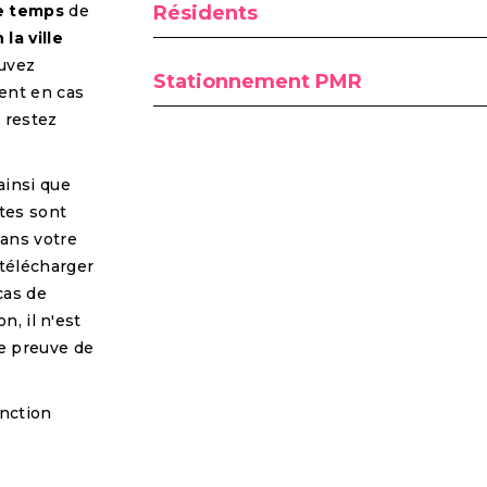
re temps
de
Résidents
 la ville
ouvez
Stationnement PMR
ent en cas
s restez
ainsi que
tes sont
ans votre
 télécharger
cas de
n, il n'est
e preuve de
fonction