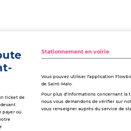
oute
Stationnement en voirie
nt-
Vous pouvez utiliser l'application Flowbir
de Saint-Malo.
Pour plus d'informations concernant la t
n ticket de
nous vous demandons de vérifier sur not
 devant
vous renseigner auprès du service de sta
e payer où
votre
e