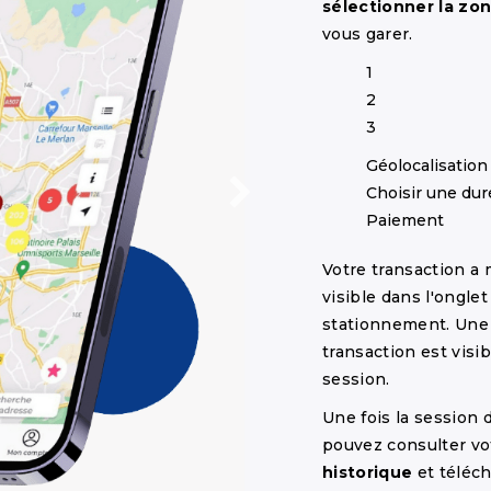
sélectionner la zo
vous garer.
1
2
3
Géolocalisation
Choisir une dur
Paiement
Votre transaction a
visible dans l'ongle
stationnement. Un
transaction est visi
session.
Une fois la session
pouvez consulter vo
historique
et téléc