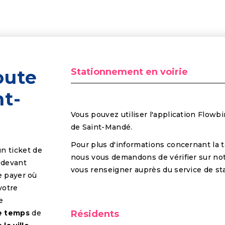
oute
Stationnement en voirie
nt-
Vous pouvez utiliser l'application Flowbir
de Saint-Mandé.
Pour plus d'informations concernant la t
n ticket de
nous vous demandons de vérifier sur not
 devant
vous renseigner auprès du service de st
e payer où
votre
e
re temps
de
Résidents