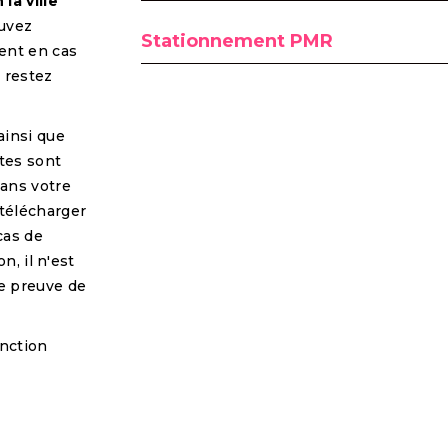
 la ville
ouvez
Stationnement PMR
ent en cas
s restez
ainsi que
tes sont
ans votre
 télécharger
cas de
n, il n'est
e preuve de
fonction