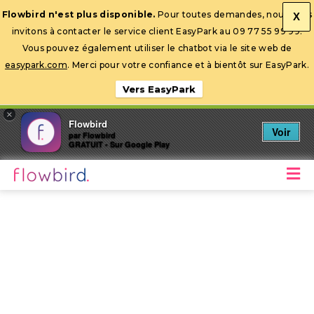
Flowbird n'est plus disponible.
Pour toutes demandes, nous vous
X
invitons à contacter le service client EasyPark au 09 77 55 99 99.
Ouvrir la barre d’outils
Vous pouvez également utiliser le chatbot via le site web de
easypark.com
. Merci pour votre confiance et à bientôt sur EasyPark.
Vers EasyPark
×
Flowbird
Voir
par Flowbird
GRATUIT - Sur Google Play
M
Stationnez mobile