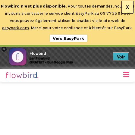
Flowbird n'est plus disponible.
Pour toutes demandes, nous vous
X
invitons à contacter le service client EasyPark au 09 77 55 99 99.
Ouvrir la barre d’outils
Vous pouvez également utiliser le chatbot via le site web de
easypark.com
. Merci pour votre confiance et à bientôt sur EasyPark.
Vers EasyPark
×
Flowbird
Voir
par Flowbird
GRATUIT - Sur Google Play
M
Stationnez mobile