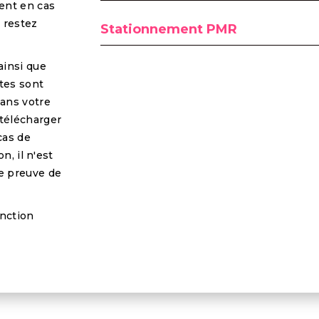
ent en cas
s restez
Stationnement PMR
ainsi que
tes sont
ans votre
 télécharger
cas de
n, il n'est
e preuve de
fonction