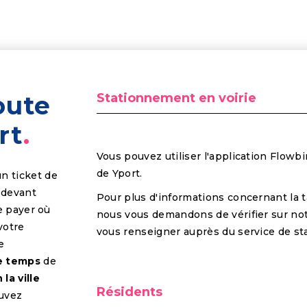
oute
Stationnement en voirie
rt
Vous pouvez utiliser l'application Flowbir
de Yport.
n ticket de
 devant
Pour plus d'informations concernant la t
e payer où
nous vous demandons de vérifier sur not
votre
vous renseigner auprès du service de sta
e
re temps
de
 la ville
Résidents
ouvez