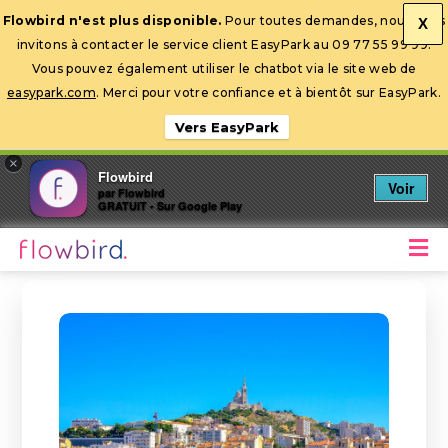
Flowbird n'est plus disponible.
Pour toutes demandes, nous vous
X
invitons à contacter le service client EasyPark au 09 77 55 99 99.
Ouvrir la barre d’outils
Vous pouvez également utiliser le chatbot via le site web de
easypark.com
. Merci pour votre confiance et à bientôt sur EasyPark.
Vers EasyPark
×
Flowbird
Voir
par Flowbird
GRATUIT - Sur Google Play
M